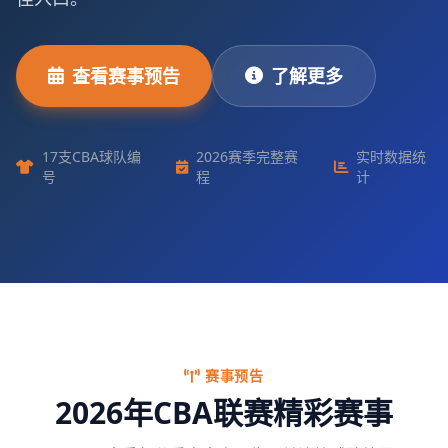
查看赛事预告
了解更多
17支CBA球队编
2026赛季完整赛
实时数据统
号
程
计
赛事预告
2026年CBA联赛精彩赛事