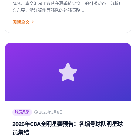
阵容。本文汇总了各队在夏季转会窗口的引援动态，分析广
东东莞、浙江稠州等强队的补强策略...
阅读全文
球员风采
2026年3月8日
2026年CBA全明星赛预告：各编号球队明星球
员集结