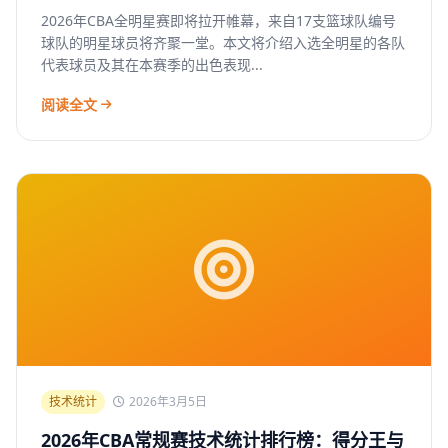
2026年CBA全明星赛即将拉开帷幕，来自17支篮球队编号
球队的明星球员将齐聚一堂。本文将介绍入选全明星的各队
代表球员及其在本赛季的出色表现...
阅读全文
技术统计
2026年3月5日
2026年CBA常规赛技术统计排行榜：得分王与