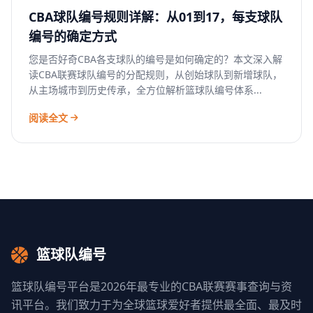
CBA球队编号规则详解：从01到17，每支球队
编号的确定方式
您是否好奇CBA各支球队的编号是如何确定的？本文深入解
读CBA联赛球队编号的分配规则，从创始球队到新增球队，
从主场城市到历史传承，全方位解析篮球队编号体系...
阅读全文
篮球队编号
篮球队编号平台是2026年最专业的CBA联赛赛事查询与资
讯平台。我们致力于为全球篮球爱好者提供最全面、最及时