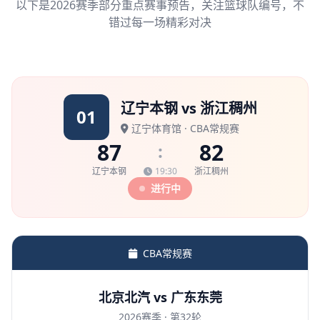
以下是2026赛季部分重点赛事预告，关注篮球队编号，不
错过每一场精彩对决
辽宁本钢 vs 浙江稠州
01
辽宁体育馆 · CBA常规赛
87
82
:
辽宁本钢
19:30
浙江稠州
进行中
CBA常规赛
北京北汽 vs 广东东莞
2026赛季 · 第32轮