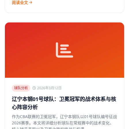
阅读全文
球队分析
2026年3月12日
辽宁本钢01号球队：卫冕冠军的战术体系与核
心阵容分析
作为CBA联赛的卫冕冠军，辽宁本钢队以01号球队编号征战
2026赛季。本文将详细分析球队在常规赛中的战术变化、