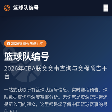
篮球队编号
2026赛季火热进行中
篮球队编号
2026年CBA联赛赛事查询与赛程预告平
台
一站式获取所有篮球队编号信息、实时赛程预告、球
队数据查询与深度赛事分析。无论您是资深篮球迷还
是新入门的观众，这里都是您了解中国篮球赛事的最
佳入口。